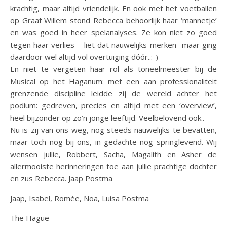
krachtig, maar altijd vriendelijk. En ook met het voetballen
op Graaf Willem stond Rebecca behoorlijk haar ‘mannetje’
en was goed in heer spelanalyses. Ze kon niet zo goed
tegen haar verlies – liet dat nauwelijks merken- maar ging
daardoor wel altijd vol overtuiging dóór..:-)
En niet te vergeten haar rol als toneelmeester bij de
Musical op het Haganum: met een aan professionaliteit
grenzende discipline leidde zij de wereld achter het
podium: gedreven, precies en altijd met een ‘overview’,
heel bijzonder op zo’n jonge leeftijd. Veelbelovend ook..
Nu is zij van ons weg, nog steeds nauwelijks te bevatten,
maar toch nog bij ons, in gedachte nog springlevend. Wij
wensen jullie, Robbert, Sacha, Magalith en Asher de
allermooiste herinneringen toe aan jullie prachtige dochter
en zus Rebecca. Jaap Postma
Jaap, Isabel, Romée, Noa, Luisa Postma
The Hague