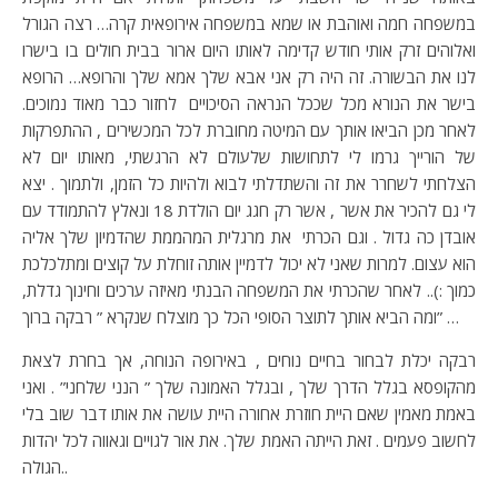
במשפחה חמה ואוהבת או שמא במשפחה אירופאית קרה… רצה הגורל
ואלוהים זרק אותי חודש קדימה לאותו היום ארור בבית חולים בו בישרו
לנו את הבשורה. זה היה רק אני אבא שלך אמא שלך והרופא… הרופא
בישר את הנורא מכל שככל הנראה הסיכויים לחזור כבר מאוד נמוכים.
לאחר מכן הביאו אותך עם המיטה מחוברת לכל המכשירים , ההתפרקות
של הורייך גרמו לי לתחושות שלעולם לא הרגשתי, מאותו יום לא
הצלחתי לשחרר את זה והשתדלתי לבוא ולהיות כל הזמן, ולתמוך . יצא
לי גם להכיר את אשר , אשר רק חגג יום הולדת 18 ונאלץ להתמודד עם
אובדן כה גדול . וגם הכרתי את מרגלית המהממת שהדמיון שלך אליה
הוא עצום. למרות שאני לא יכול לדמיין אותה זוחלת על קוצים ומתלכלכת
כמוך :).. לאחר שהכרתי את המשפחה הבנתי מאיזה ערכים וחינוך גדלת,
ומה הביא אותך לתוצר הסופי הכל כך מוצלח שנקרא ” רבקה ברוך” …
רבקה יכלת לבחור בחיים נוחים , באירופה הנוחה, אך בחרת לצאת
מהקופסא בגלל הדרך שלך , ובגלל האמונה שלך ” הנני שלחני” . ואני
באמת מאמין שאם היית חוזרת אחורה היית עושה את אותו דבר שוב בלי
לחשוב פעמים . זאת הייתה האמת שלך. את אור לגויים וגאווה לכל יהדות
הגולה..