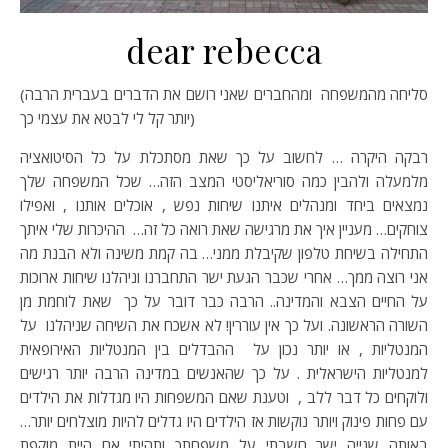
dear rebecca
(סליחה מהמשפחה ומהחברים שאני רושם את הדברים בעברית הרבה
יותר קל לי לבטא את עצמי כך)
רבקה היקרה … לחשוב על כך שאת מסתכלת על כל הסיטואציה
מלמעלה ולהבין כמה סוריאליסטי המצב הזה… שכל המשפחה שלך
נמצאים ביחד ומנהלים איתנו שיחות נפש , אוכלים אותנו , ואפילו
צוחקים… מעניין איך את מרגישה שאת רואה כל זה… ההיכרות שלי איתך
התחילה בשיחת טלפון שקיבלת ממני… בה קמת משינה ולא הבנת מה
אני רוצה ממך… אחרי שכבר הגעת ישר התחברנו וניהלנו שיחות ארוכות
על החיים הצבא והמדינה.. הרבה כבר דובר על כך שאת לוחמת מן
השורה הראשונה. ועל כך אין עוררין! לא אשכח את השיחה שניהלנו על
המנטליות , או יותר נכון על ההבדלים בין המנטליות האירופאית
למנטליות הישראלית . על כך שהאנשים במדינה הרבה יותר רגישים
ולוקחים כל דבר ללב , וטענת שאם המשפחות היו מגדלות את הילדים
עם פחות פינוק ויותר נוקשות אז הילדים היו גדלים להיות מוצלחים יותר…
באותה שנייה ישר חשבתי על משפחתך ותהיתי אם היית מוקפת