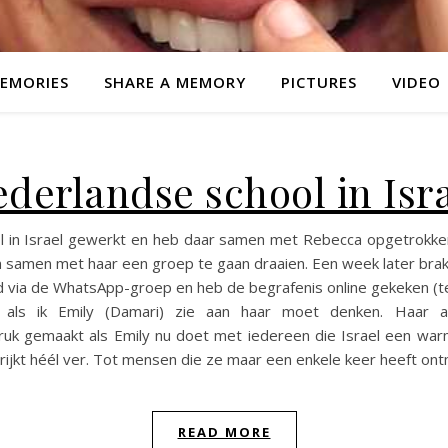
EMORIES
SHARE A MEMORY
PICTURES
VIDEO
derlandse school in Isr
ool in Israel gewerkt en heb daar samen met Rebecca opgetrokke
 om samen met haar een groep te gaan draaien. Een week later bra
gd via de WhatsApp-groep en heb de begrafenis online gekeken (t
als ik Emily (Damari) zie aan haar moet denken. Haar a
uk gemaakt als Emily nu doet met iedereen die Israel een warm h
rijkt héél ver. Tot mensen die ze maar een enkele keer heeft on
READ MORE