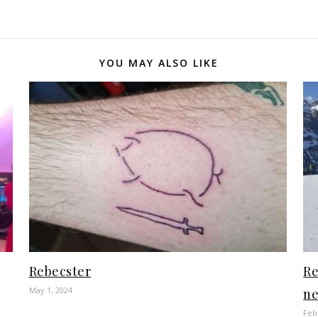
YOU MAY ALSO LIKE
Rebecster
Re
May 1, 2024
ne
Feb