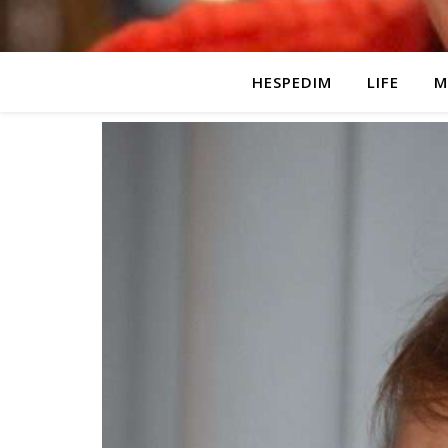
HESPEDIM
LIFE
M